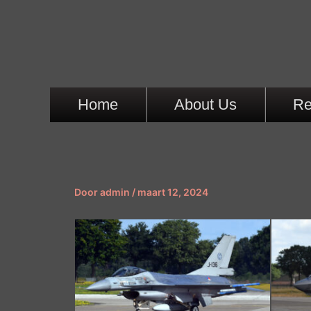
Ga
naar
de
inhoud
Home
About Us
Re
Door
admin
/
maart 12, 2024