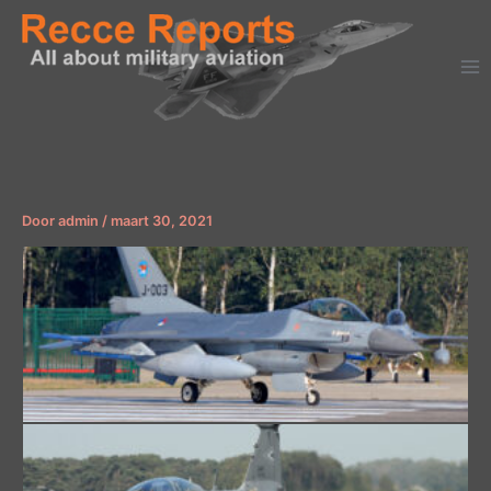
Ga
naar
de
inhoud
Door
admin
/
maart 30, 2021