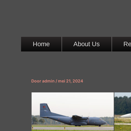
Ga
naar
de
inhoud
Home
About Us
Re
Door
admin
/
mei 21, 2024